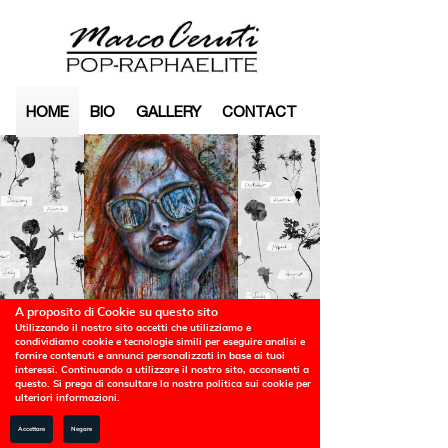
HOME
BIO
GALLERY
CONTACT
A proposito di Cookie su questo sito
Utilizzando il nostro sito accetti che utilizziamo e
condividiamo cookie e tecnologie simili per eseguire analisi e
fornire contenuti e annunci personalizzati in base ai tuoi
interessi. Continuando a utilizzare il nostro sito, acconsenti a
questo. Si prega di consultare la nostra politica sui cookie per
ulteriori informazioni.
Accettare
Negare